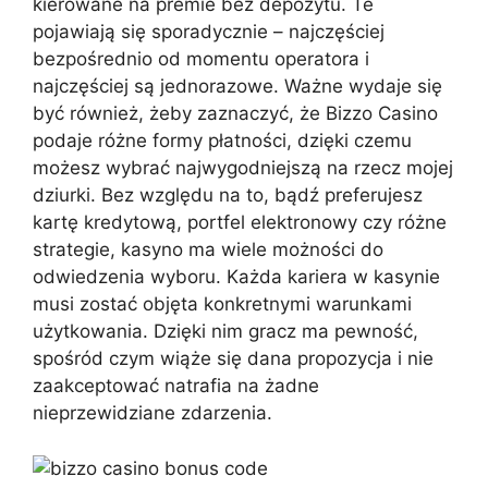
kierowane na premie bez depozytu. Te
pojawiają się sporadycznie – najczęściej
bezpośrednio od momentu operatora i
najczęściej są jednorazowe. Ważne wydaje się
być również, żeby zaznaczyć, że Bizzo Casino
podaje różne formy płatności, dzięki czemu
możesz wybrać najwygodniejszą na rzecz mojej
dziurki. Bez względu na to, bądź preferujesz
kartę kredytową, portfel elektronowy czy różne
strategie, kasyno ma wiele możności do
odwiedzenia wyboru. Każda kariera w kasynie
musi zostać objęta konkretnymi warunkami
użytkowania. Dzięki nim gracz ma pewność,
spośród czym wiąże się dana propozycja i nie
zaakceptować natrafia na żadne
nieprzewidziane zdarzenia.