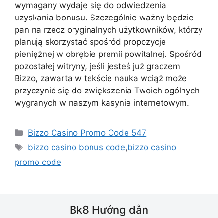
wymagany wydaje się do odwiedzenia
uzyskania bonusu. Szczególnie ważny będzie
pan na rzecz oryginalnych użytkowników, którzy
planują skorzystać spośród propozycje
pieniężnej w obrębie premii powitalnej. Spośród
pozostałej witryny, jeśli jesteś już graczem
Bizzo, zawarta w tekście nauka wciąż może
przyczynić się do zwiększenia Twoich ogólnych
wygranych w naszym kasynie internetowym.
Danh
Bizzo Casino Promo Code 547
mục
Thẻ
bizzo casino bonus code
,
bizzo casino
promo code
Bk8 Hướng dẫn