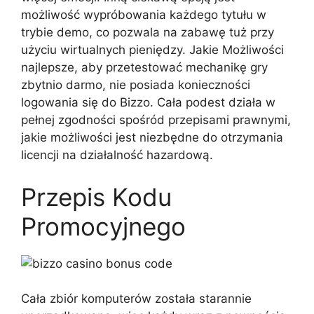
możliwość wypróbowania każdego tytułu w
trybie demo, co pozwala na zabawę tuż przy
użyciu wirtualnych pieniędzy. Jakie Możliwości
najlepsze, aby przetestować mechanikę gry
zbytnio darmo, nie posiada konieczności
logowania się do Bizzo. Cała podest działa w
pełnej zgodności spośród przepisami prawnymi,
jakie możliwości jest niezbędne do otrzymania
licencji na działalność hazardową.
Przepis Kodu
Promocyjnego
Cała zbiór komputerów została starannie