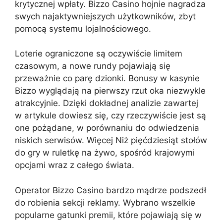
krytycznej wpłaty. Bizzo Casino hojnie nagradza
swych najaktywniejszych użytkowników, zbyt
pomocą systemu lojalnościowego.
Loterie ograniczone są oczywiście limitem
czasowym, a nowe rundy pojawiają się
przeważnie co parę dzionki. Bonusy w kasynie
Bizzo wyglądają na pierwszy rzut oka niezwykle
atrakcyjnie. Dzięki dokładnej analizie zawartej
w artykule dowiesz się, czy rzeczywiście jest są
one pożądane, w porównaniu do odwiedzenia
niskich serwisów. Więcej Niż pięćdziesiąt stołów
do gry w ruletkę na żywo, spośród krajowymi
opcjami wraz z całego świata.
Operator Bizzo Casino bardzo mądrze podszedł
do robienia sekcji reklamy. Wybrano wszelkie
popularne gatunki premii, które pojawiają się w