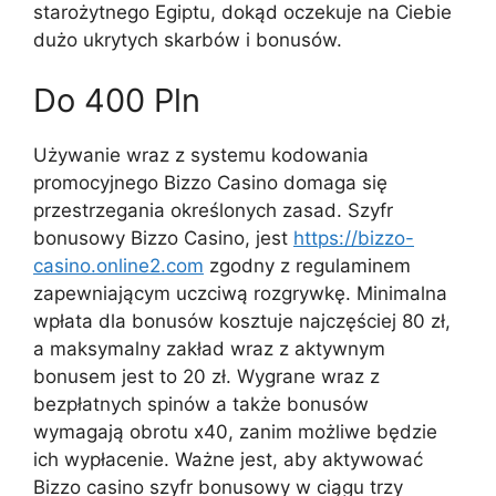
starożytnego Egiptu, dokąd oczekuje na Ciebie
dużo ukrytych skarbów i bonusów.
Do 400 Pln
Używanie wraz z systemu kodowania
promocyjnego Bizzo Casino domaga się
przestrzegania określonych zasad. Szyfr
bonusowy Bizzo Casino, jest
https://bizzo-
casino.online2.com
zgodny z regulaminem
zapewniającym uczciwą rozgrywkę. Minimalna
wpłata dla bonusów kosztuje najczęściej 80 zł,
a maksymalny zakład wraz z aktywnym
bonusem jest to 20 zł. Wygrane wraz z
bezpłatnych spinów a także bonusów
wymagają obrotu x40, zanim możliwe będzie
ich wypłacenie. Ważne jest, aby aktywować
Bizzo casino szyfr bonusowy w ciągu trzy