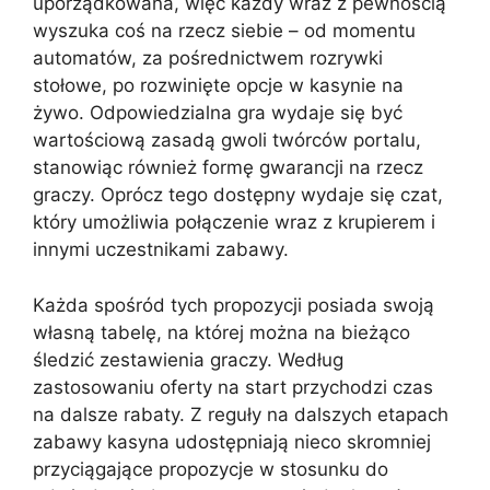
uporządkowana, więc każdy wraz z pewnością
wyszuka coś na rzecz siebie – od momentu
automatów, za pośrednictwem rozrywki
stołowe, po rozwinięte opcje w kasynie na
żywo. Odpowiedzialna gra wydaje się być
wartościową zasadą gwoli twórców portalu,
stanowiąc również formę gwarancji na rzecz
graczy. Oprócz tego dostępny wydaje się czat,
który umożliwia połączenie wraz z krupierem i
innymi uczestnikami zabawy.
Każda spośród tych propozycji posiada swoją
własną tabelę, na której można na bieżąco
śledzić zestawienia graczy. Według
zastosowaniu oferty na start przychodzi czas
na dalsze rabaty. Z reguły na dalszych etapach
zabawy kasyna udostępniają nieco skromniej
przyciągające propozycje w stosunku do