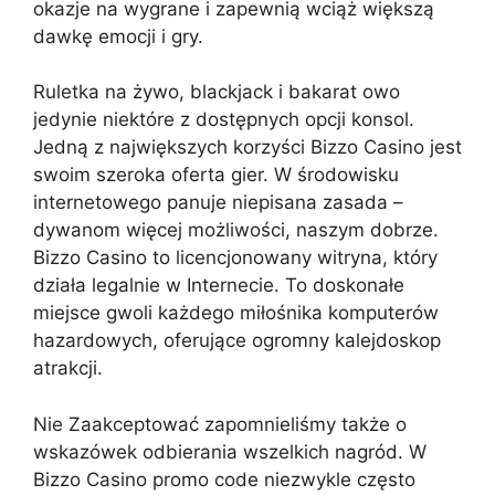
okazje na wygrane i zapewnią wciąż większą
dawkę emocji i gry.
Ruletka na żywo, blackjack i bakarat owo
jedynie niektóre z dostępnych opcji konsol.
Jedną z największych korzyści Bizzo Casino jest
swoim szeroka oferta gier. W środowisku
internetowego panuje niepisana zasada –
dywanom więcej możliwości, naszym dobrze.
Bizzo Casino to licencjonowany witryna, który
działa legalnie w Internecie. To doskonałe
miejsce gwoli każdego miłośnika komputerów
hazardowych, oferujące ogromny kalejdoskop
atrakcji.
Nie Zaakceptować zapomnieliśmy także o
wskazówek odbierania wszelkich nagród. W
Bizzo Casino promo code niezwykle często