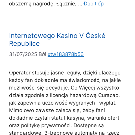
obszerną nagrodę. Łącznie, …
Đọc tiếp
Internetowego Kasino V České
Republice
31/07/2025
Bởi
xtw183878b56
Operator stosuje jasne reguły, dzięki dlaczego
każdy fan dokładnie ma świadomość, na jakie
możliwości się decyduje. Co Więcej wszystko
działa zgodnie z licencją hazardową Curacao,
jak zapewnia uczciwość wygranych i wypłat.
Mimo owo zawsze zaleca się, żeby fani
dokładnie czytali statut kasyna, warunki ofert
oraz politykę prywatności. Dostępne są
standardowe, 3-bębnowe automaty na rzecz