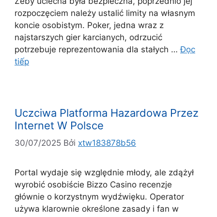
Żeby uciecha była bezpieczna, poprzednio jej
rozpoczęciem należy ustalić limity na własnym
koncie osobistym. Poker, jedna wraz z
najstarszych gier karcianych, odrzucić
potrzebuje reprezentowania dla stałych …
Đọc
tiếp
Uczciwa Platforma Hazardowa Przez
Internet W Polsce
30/07/2025
Bởi
xtw183878b56
Portal wydaje się względnie młody, ale zdążył
wyrobić osobiście Bizzo Casino recenzje
głównie o korzystnym wydźwięku. Operator
używa klarownie określone zasady i fan w