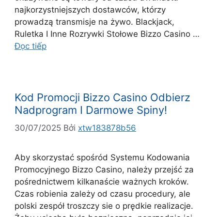
najkorzystniejszych dostawców, którzy
prowadzą transmisje na żywo. Blackjack,
Ruletka I Inne Rozrywki Stołowe Bizzo Casino …
Đọc tiếp
Kod Promocji Bizzo Casino Odbierz
Nadprogram I Darmowe Spiny!
30/07/2025
Bởi
xtw183878b56
Aby skorzystać spośród Systemu Kodowania
Promocyjnego Bizzo Casino, należy przejść za
pośrednictwem kilkanaście ważnych kroków.
Czas robienia zależy od czasu procedury, ale
polski zespół troszczy sie o prędkie realizacje.