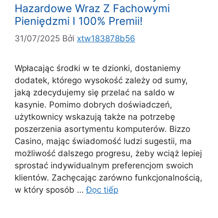
Hazardowe Wraz Z Fachowymi
Pieniędzmi I 100% Premii!
31/07/2025
Bởi
xtw183878b56
Wpłacając środki w te dzionki, dostaniemy
dodatek, którego wysokość zależy od sumy,
jaką zdecydujemy się przelać na saldo w
kasynie. Pomimo dobrych doświadczeń,
użytkownicy wskazują także na potrzebę
poszerzenia asortymentu komputerów. Bizzo
Casino, mając świadomość ludzi sugestii, ma
możliwość dalszego progresu, żeby wciąż lepiej
sprostać indywidualnym preferencjom swoich
klientów. Zachęcając zarówno funkcjonalnością,
w który sposób …
Đọc tiếp