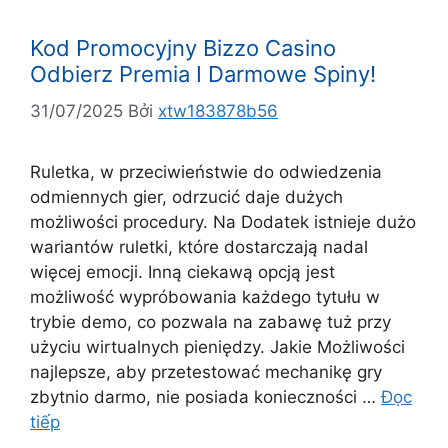
Kod Promocyjny Bizzo Casino
Odbierz Premia I Darmowe Spiny!
31/07/2025
Bởi
xtw183878b56
Ruletka, w przeciwieństwie do odwiedzenia
odmiennych gier, odrzucić daje dużych
możliwości procedury. Na Dodatek istnieje dużo
wariantów ruletki, które dostarczają nadal
więcej emocji. Inną ciekawą opcją jest
możliwość wypróbowania każdego tytułu w
trybie demo, co pozwala na zabawę tuż przy
użyciu wirtualnych pieniędzy. Jakie Możliwości
najlepsze, aby przetestować mechanikę gry
zbytnio darmo, nie posiada konieczności …
Đọc
tiếp