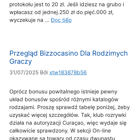
protokołu jest to 20 zł. Jeśli idziesz na grubo i
wpłacasz od jednej.250 zł do pięć.000 zł,
wyczekuje na …
Đọc tiếp
Przegląd Bizzocasino Dla Rodzimych
Graczy
31/07/2025
Bởi
xtw183878b56
Oprócz bonusu powitalnego istnieje pewny
układ bonusów spośród różnymi katalogów
rodzajami. Proszę sprawdź tabelę poniżej, żeby
uzyskać więcej szczegółów. Tak, klub rozrywki
działa na autoryzacji Curaçao, więc wydaje się
całkowicie sprawdzony. W sekcji On-line
okazywane są towary od czasu dwunastu