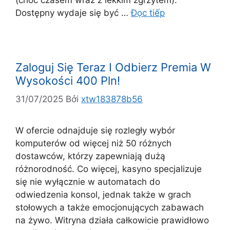
Dostępny wydaje się być …
Đọc tiếp
Zaloguj Się Teraz I Odbierz Premia W
Wysokości 400 Pln!
31/07/2025
Bởi
xtw183878b56
W ofercie odnajduje się rozległy wybór
komputerów od więcej niż 50 różnych
dostawców, którzy zapewniają dużą
różnorodność. Co więcej, kasyno specjalizuje
się nie wyłącznie w automatach do
odwiedzenia konsol, jednak także w grach
stołowych a także emocjonujących zabawach
na żywo. Witryna działa całkowicie prawidłowo