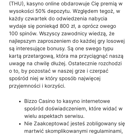
(THU), kasyno online obdarowuje Cię premią w
wysokości 50% depozytu. Względem tegoż, w
każdy czwartek do odwiedzenia nabycia
wydaje się poniekąd 800 zł, a oprócz owego
100 spinów. Wszyscy zawodnicy wiedzą, że
najlepszym zaproszeniem do każdej gry losowej
są interesujące bonusy. Są one swego typu
kartą przetargową, która ma przyciągnąć naszą
uwagę na chwilę dłużej. Ostatecznie rozchodzi
o to, by pozostać w naszej grze i czerpać
spośród niej w który sposób najwięcej
przyjemności i korzyści.
Bizzo Casino to kasyno internetowe
spośród doświadczeniem, które widać w
wielu aspektach serwisu.
Nie Zaakceptować jesteś zobligowany się
martwić skomplikowanymi regulaminami,