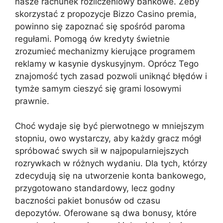
nasze rachunek rozliczeniowy bankowe. Żeby
skorzystać z propozycje Bizzo Casino premia,
powinno się zapoznać się spośród paroma
regułami. Pomogą ów kredyty świetnie
zrozumieć mechanizmy kierujące programem
reklamy w kasynie dyskusyjnym. Oprócz Tego
znajomość tych zasad pozwoli uniknąć błędów i
tymże samym cieszyć się grami losowymi
prawnie.
Choć wydaje się być pierwotnego w mniejszym
stopniu, owo wystarczy, aby każdy gracz mógł
spróbować swych sił w najpopularniejszych
rozrywkach w różnych wydaniu. Dla tych, którzy
zdecydują się na utworzenie konta bankowego,
przygotowano standardowy, lecz godny
baczności pakiet bonusów od czasu
depozytów. Oferowane są dwa bonusy, które