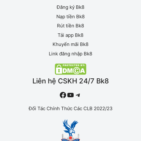
Đăng ký Bk8
Nạp tiền Bk8
Rút tiền Bk8
Tải app Bk8
Khuyến mãi Bk8
Link đăng nhập Bk8
Liên hệ CSKH 24/7 Bk8
#
YouTube
Telegram
Đối Tác Chính Thức Các CLB 2022/23