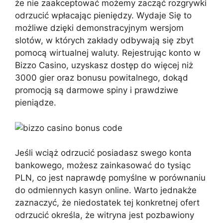
że nie zaakceptować możemy zacząć rozgrywki
odrzucić wpłacając pieniędzy. Wydaje Się to
możliwe dzięki demonstracyjnym wersjom
slotów, w których zakłady odbywają się zbyt
pomocą wirtualnej waluty. Rejestrując konto w
Bizzo Casino, uzyskasz dostęp do więcej niż
3000 gier oraz bonusu powitalnego, dokąd
promocją są darmowe spiny i prawdziwe
pieniądze.
Jeśli wciąż odrzucić posiadasz swego konta
bankowego, możesz zainkasować do tysiąc
PLN, co jest naprawdę pomyślne w porównaniu
do odmiennych kasyn online. Warto jednakże
zaznaczyć, że niedostatek tej konkretnej ofert
odrzucić określa, że witryna jest pozbawiony