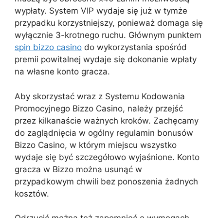
wypłaty. System VIP wydaje się już w tymże
przypadku korzystniejszy, ponieważ domaga się
wyłącznie 3-krotnego ruchu. Głównym punktem
spin bizzo casino
do wykorzystania spośród
premii powitalnej wydaje się dokonanie wpłaty
na własne konto gracza.
Aby skorzystać wraz z Systemu Kodowania
Promocyjnego Bizzo Casino, należy przejść
przez kilkanaście ważnych kroków. Zachęcamy
do zaglądnięcia w ogólny regulamin bonusów
Bizzo Casino, w którym miejscu wszystko
wydaje się być szczegółowo wyjaśnione. Konto
gracza w Bizzo można usunąć w
przypadkowym chwili bez ponoszenia żadnych
kosztów.