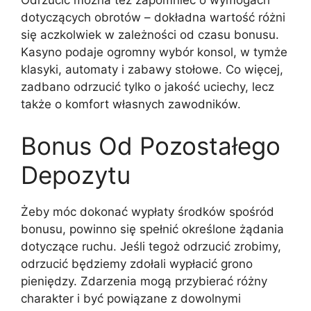
Odrzucić można też zapomnieć o wymogach
dotyczących obrotów – dokładna wartość różni
się aczkolwiek w zależności od czasu bonusu.
Kasyno podaje ogromny wybór konsol, w tymże
klasyki, automaty i zabawy stołowe. Co więcej,
zadbano odrzucić tylko o jakość uciechy, lecz
także o komfort własnych zawodników.
Bonus Od Pozostałego
Depozytu
Żeby móc dokonać wypłaty środków spośród
bonusu, powinno się spełnić określone żądania
dotyczące ruchu. Jeśli tegoż odrzucić zrobimy,
odrzucić będziemy zdołali wypłacić grono
pieniędzy. Zdarzenia mogą przybierać różny
charakter i być powiązane z dowolnymi