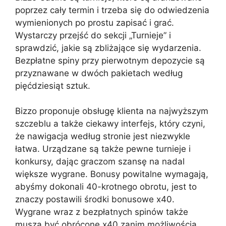
poprzez cały termin i trzeba się do odwiedzenia
wymienionych po prostu zapisać i grać.
Wystarczy przejść do sekcji „Turnieje” i
sprawdzić, jakie są zbliżające się wydarzenia.
Bezpłatne spiny przy pierwotnym depozycie są
przyznawane w dwóch pakietach według
pięćdziesiąt sztuk.
Bizzo proponuje obsługę klienta na najwyższym
szczeblu a także ciekawy interfejs, który czyni,
że nawigacja według stronie jest niezwykle
łatwa. Urządzane są także pewne turnieje i
konkursy, dając graczom szansę na nadal
większe wygrane. Bonusy powitalne wymagają,
abyśmy dokonali 40-krotnego obrotu, jest to
znaczy postawili środki bonusowe x40.
Wygrane wraz z bezpłatnych spinów także
muszą być obrócone x40 zanim możliwością