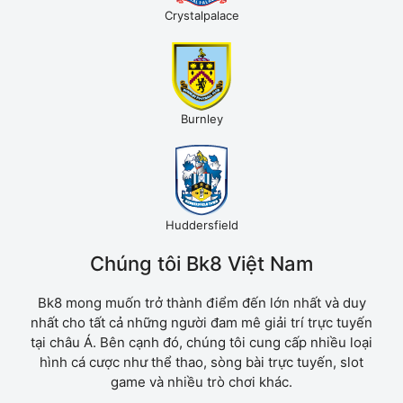
Crystalpalace
Burnley
Huddersfield
Chúng tôi Bk8 Việt Nam
Bk8 mong muốn trở thành điểm đến lớn nhất và duy
nhất cho tất cả những người đam mê giải trí trực tuyến
tại châu Á. Bên cạnh đó, chúng tôi cung cấp nhiều loại
hình cá cược như thể thao, sòng bài trực tuyến, slot
game và nhiều trò chơi khác.