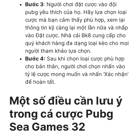
Bước 3
: Người chơi đặt cược vào đội
pubg yêu thích của họ. Hãy lựa chọn loại
cược mà bạn cảm thấy phù hợp, xem lại
thông tin kỹ càng lại một lần nữa và nhấp
vào Đặt cược. Nhà cái Bk8 cung cấp cho
quý khách hàng đa dạng loại kèo cho mọi
người tham khảo lựa chọn.
Bước 4:
Sau khi chọn loại cược phù hợp
cho bản thân, người chơi chọn nhấn vào
tỷ lệ cược mong muốn và nhấn ‘Xác nhận’
để hoàn tất.
Một số điều cần lưu ý
trong cá cược Pubg
Sea Games 32