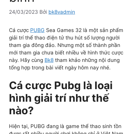
24/03/2023
Bởi
bk8vadmin
Cá cược
PUBG
Sea Games 32 là một sản phẩm
giải trí thể thao điện tử thu hút số lượng người
tham gia đông đảo. Nhưng một số thành phần
mới tham gia chưa biết nhiều về hình thức cược
này. Hãy cùng
Bk8
tham khảo những nội dung
tổng hợp trong bài viết ngày hôm nay nhé.
Cá cược Pubg là loại
hình giải trí như thế
nào?
Hiện tại, PUBG đang là game thể thao sinh tồn
được rất nhiều người chơi không chỉ ở Việt Nam