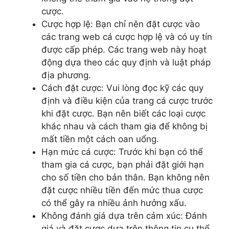
cược.
Cược hợp lệ: Bạn chỉ nên đặt cược vào
các trang web cá cược hợp lệ và có uy tín
được cấp phép. Các trang web này hoạt
động dựa theo các quy định và luật pháp
địa phương.
Cách đặt cược: Vui lòng đọc kỹ các quy
định và điều kiện của trang cá cược trước
khi đặt cược. Bạn nên biết các loại cược
khác nhau và cách tham gia để không bị
mất tiền một cách oan uổng.
Hạn mức cá cược: Trước khi bạn có thể
tham gia cá cược, bạn phải đặt giới hạn
cho số tiền cho bản thân. Bạn không nên
đặt cược nhiều tiền đến mức thua cược
có thể gây ra nhiều ảnh hưởng xấu.
Không đánh giá dựa trên cảm xúc: Đánh
giá và đặt cược dựa trên thông tin cụ thể