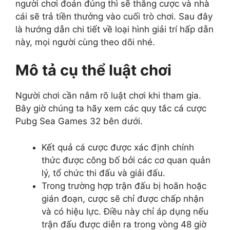
người chơi đoán đúng thì sẽ thắng cược và nhà
cái sẽ trả tiền thưởng vào cuối trò chơi. Sau đây
là hướng dẫn chi tiết về loại hình giải trí hấp dẫn
này, mọi người cùng theo dõi nhé.
Mô tả cụ thể luật chơi
Người chơi cần nắm rõ luật chơi khi tham gia.
Bây giờ chúng ta hãy xem các quy tắc cá cược
Pubg Sea Games 32 bên dưới.
Kết quả cá cược được xác định chính
thức được công bố bởi các cơ quan quản
lý, tổ chức thi đấu và giải đấu.
Trong trường hợp trận đấu bị hoãn hoặc
gián đoạn, cược sẽ chỉ được chấp nhận
và có hiệu lực. Điều này chỉ áp dụng nếu
trận đấu được diễn ra trong vòng 48 giờ