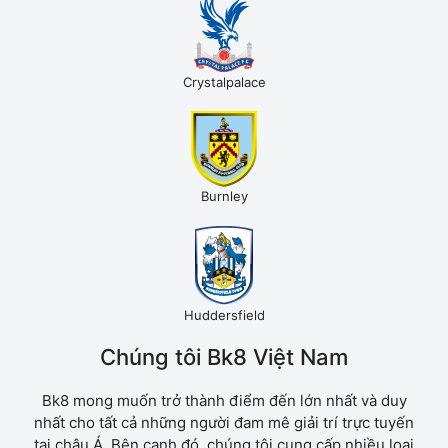
Crystalpalace
Burnley
Huddersfield
Chúng tôi Bk8 Việt Nam
Bk8 mong muốn trở thành điểm đến lớn nhất và duy
nhất cho tất cả những người đam mê giải trí trực tuyến
tại châu Á. Bên cạnh đó, chúng tôi cung cấp nhiều loại