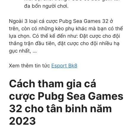
đa bốn người chơi.
Ngoài 3 loại cá cược Pubg Sea Games 32 ở
trên, còn có những kèo phụ khác mà bạn có thể
lựa chọn. Có thể kể đến như: Đặt cược cho đội
thắng trận đầu tiên, đặt cược cho đội nhiều hạ
gục nhất, …
Xem thêm tin tức
Esport Bk8
Cách tham gia cá
cược Pubg Sea Games
32 cho tân binh năm
2023