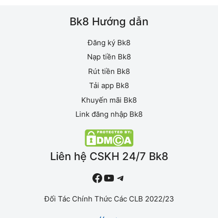
Bk8 Hướng dẫn
Đăng ký Bk8
Nạp tiền Bk8
Rút tiền Bk8
Tải app Bk8
Khuyến mãi Bk8
Link đăng nhập Bk8
Liên hệ CSKH 24/7 Bk8
#
YouTube
Telegram
Đối Tác Chính Thức Các CLB 2022/23