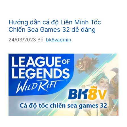
Hướng dẫn cá độ Liên Minh Tốc
Chiến Sea Games 32 dễ dàng
24/03/2023
Bởi
bk8vadmin