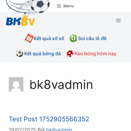
Chuyển
Menu
đến
nội
Men
dung
Kết quả xổ số
Soi cầu lô đề
Kết quả bóng đá
Kèo bóng hôm nay
bk8vadmin
Test Post 1752905566352
19/07/2025
Bởi
bk8vadmin