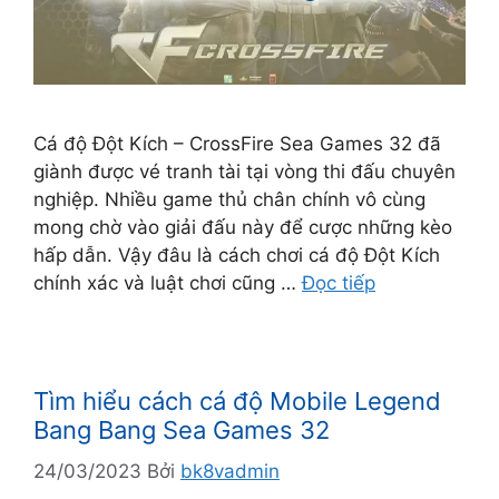
Cá độ Đột Kích – CrossFire Sea Games 32 đã
giành được vé tranh tài tại vòng thi đấu chuyên
nghiệp. Nhiều game thủ chân chính vô cùng
mong chờ vào giải đấu này để cược những kèo
hấp dẫn. Vậy đâu là cách chơi cá độ Đột Kích
chính xác và luật chơi cũng …
Đọc tiếp
Tìm hiểu cách cá độ Mobile Legend
Bang Bang Sea Games 32
24/03/2023
Bởi
bk8vadmin