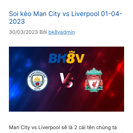
Soi kèo Man City vs Liverpool 01-04-
2023
30/03/2023
Bởi
bk8vadmin
Man City vs Liverpool sẽ là 2 cái tên chúng ta