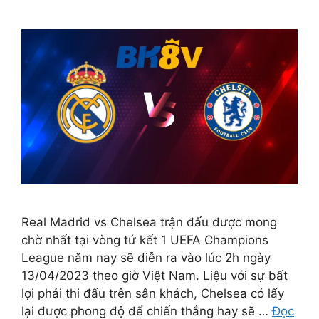
Real Madrid vs Chelsea trận đấu được mong
chờ nhất tại vòng tứ kết 1 UEFA Champions
League năm nay sẽ diễn ra vào lúc 2h ngày
13/04/2023 theo giờ Việt Nam. Liệu với sự bất
lợi phải thi đấu trên sân khách, Chelsea có lấy
lại được phong độ để chiến thắng hay sẽ …
Đọc