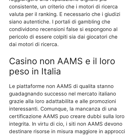
consistente, un criterio che i motori di ricerca
valuta per il ranking. E necessario che i giudizi
siano autentiche. I portali di gambling che
condividono recensioni false si espongono al
pericolo di essere colpiti sia dai giocatori che
dai motori di ricerca.
Casino non AAMS e il loro
peso in Italia
Le piattaforme non AAMS di qualita stanno
guadagnando successo nel mercato italiano
grazie alla loro adattabilita e alle promozioni
interessanti. Comunque, la mancanza di una
certificazione AAMS puo creare dubbi sulla loro
integrita. In virtu di cio, i siti non AAMS devono
destinare risorse in misura maggiore in approcci