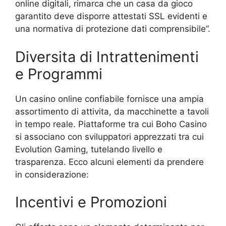
online digitali, rimarca che un casa da gioco
garantito deve disporre attestati SSL evidenti e
una normativa di protezione dati comprensibile”.
Diversita di Intrattenimenti
e Programmi
Un casino online confiabile fornisce una ampia
assortimento di attivita, da macchinette a tavoli
in tempo reale. Piattaforme tra cui Boho Casino
si associano con sviluppatori apprezzati tra cui
Evolution Gaming, tutelando livello e
trasparenza. Ecco alcuni elementi da prendere
in considerazione:
Incentivi e Promozioni