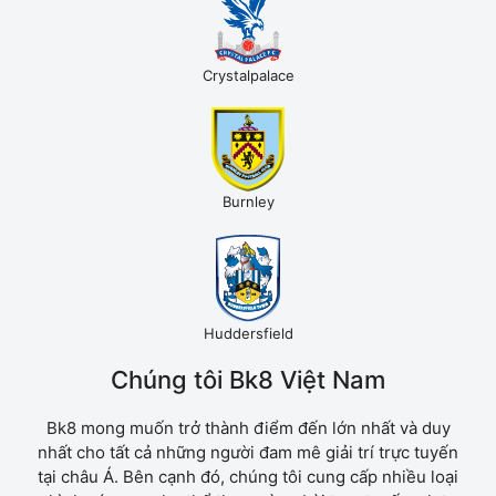
Crystalpalace
Burnley
Huddersfield
Chúng tôi Bk8 Việt Nam
Bk8 mong muốn trở thành điểm đến lớn nhất và duy
nhất cho tất cả những người đam mê giải trí trực tuyến
tại châu Á. Bên cạnh đó, chúng tôi cung cấp nhiều loại