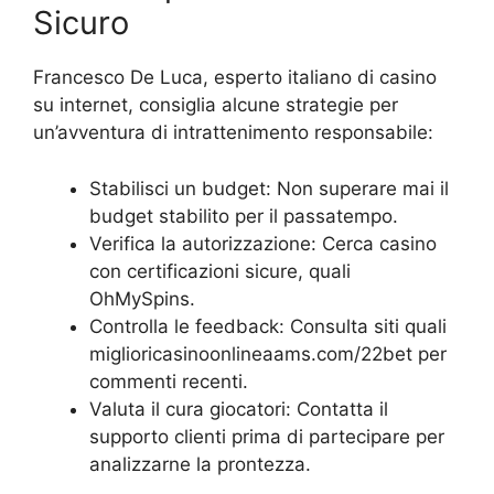
Sicuro
Francesco De Luca, esperto italiano di casino
su internet, consiglia alcune strategie per
un’avventura di intrattenimento responsabile:
Stabilisci un budget: Non superare mai il
budget stabilito per il passatempo.
Verifica la autorizzazione: Cerca casino
con certificazioni sicure, quali
OhMySpins.
Controlla le feedback: Consulta siti quali
miglioricasinoonlineaams.com/22bet per
commenti recenti.
Valuta il cura giocatori: Contatta il
supporto clienti prima di partecipare per
analizzarne la prontezza.