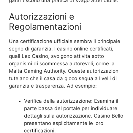
garantiscono una pratica di svago attendibile.
Autorizzazioni e
Regolamentazioni
Una certificazione ufficiale sembra il principale
segno di garanzia. I casino online certificati,
quali Lex Casino, svolgono attivita sotto
organismi di scommessa autorevoli, come la
Malta Gaming Authority. Queste autorizzazioni
tutelano che il casa da gioco segua a livelli di
garanzia e trasparenza. Ad esempio:
Verifica della autorizzazione: Esamina il
parte bassa del portale per individuare
dettagli sulla autorizzazione. Casino Bello
presentano esplicitamente le loro
certificazioni.