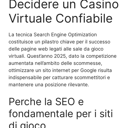
Decidere un Casino
Virtuale Confiabile
La tecnica Search Engine Optimization
costituisce un pilastro chiave per il successo
delle pagine web legati alle sale da gioco
virtuali. Quest’anno 2025, dato la competizione
aumentata nell’ambito delle scommesse,
ottimizzare un sito internet per Google risulta
indispensabile per catturare scommettitori e
mantenere una posizione rilevante.
Perche la SEO e
fondamentale per i siti
di gioco