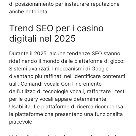
di posizionamento per instaurare reputazione
anche notorieta.
Trend SEO per i casino
digitali nel 2025
Durante il 2025, alcune tendenze SEO stanno
ridefinendo il mondo delle piattaforme di gioco:
Sistemi avanzati: I meccanismi di Google
diventano piu raffinati nell’identificare contenuti
utili. Comandi vocali: Con l’incremento
dell’utilizzo di tecnologie vocali, rafforzare i testi
per le query vocali appare determinante.
Usabilita: Le piattaforme di ricerca ricompensa
le piattaforme che presentano una funzionalita
piacevole