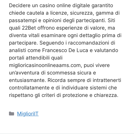
Decidere un casino online digitale garantito
chiede cautela a licenze, sicurezza, gamma di
passatempi e opinioni degli partecipanti. Siti
quali 22Bet offrono esperienze di valore, ma
diventa vitali esaminare ogni dettaglio prima di
partecipare. Seguendo i raccomandazioni di
analisti come Francesco De Luca e valutando
portali attendibili quali
miglioricasinoonlineaams.com, puoi vivere
un’avventura di scommessa sicura e
entusiasmante. Ricorda sempre di intrattenerti
controllatamente e di individuare sistemi che
rispettano gli criteri di protezione e chiarezza.
Danh
MiglioriIT
mục