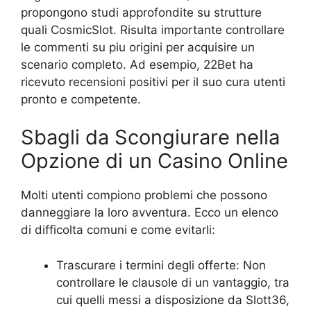
propongono studi approfondite su strutture
quali CosmicSlot. Risulta importante controllare
le commenti su piu origini per acquisire un
scenario completo. Ad esempio, 22Bet ha
ricevuto recensioni positivi per il suo cura utenti
pronto e competente.
Sbagli da Scongiurare nella
Opzione di un Casino Online
Molti utenti compiono problemi che possono
danneggiare la loro avventura. Ecco un elenco
di difficolta comuni e come evitarli:
Trascurare i termini degli offerte: Non
controllare le clausole di un vantaggio, tra
cui quelli messi a disposizione da Slott36,