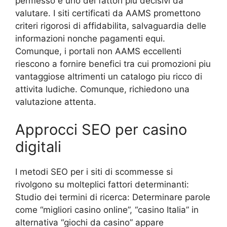
permesso e uno dei fattori piu decisivi da
valutare. I siti certificati da AAMS promettono
criteri rigorosi di affidabilita, salvaguardia delle
informazioni nonche pagamenti equi.
Comunque, i portali non AAMS eccellenti
riescono a fornire benefici tra cui promozioni piu
vantaggiose altrimenti un catalogo piu ricco di
attivita ludiche. Comunque, richiedono una
valutazione attenta.
Approcci SEO per casino
digitali
I metodi SEO per i siti di scommesse si
rivolgono su molteplici fattori determinanti:
Studio dei termini di ricerca: Determinare parole
come “migliori casino online”, “casino Italia” in
alternativa “giochi da casino” appare