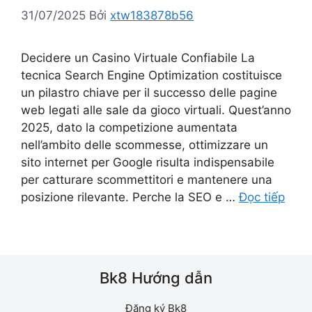
31/07/2025
Bởi
xtw183878b56
Decidere un Casino Virtuale Confiabile La
tecnica Search Engine Optimization costituisce
un pilastro chiave per il successo delle pagine
web legati alle sale da gioco virtuali. Quest’anno
2025, dato la competizione aumentata
nell’ambito delle scommesse, ottimizzare un
sito internet per Google risulta indispensabile
per catturare scommettitori e mantenere una
posizione rilevante. Perche la SEO e …
Đọc tiếp
Bk8 Hướng dẫn
Đăng ký Bk8