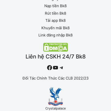
Nạp tiền Bk8
Rút tiền Bk8
Tải app Bk8
Khuyến mãi Bk8
Link đăng nhập Bk8
Liên hệ CSKH 24/7 Bk8
#
YouTube
Telegram
Đối Tác Chính Thức Các CLB 2022/23
Crystalpalace