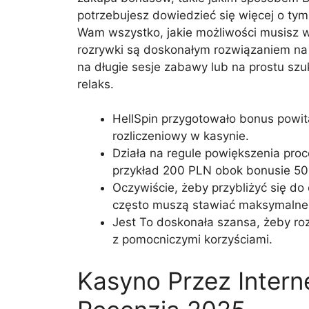
potrzebujesz dowiedzieć się więcej o tym 
Wam wszystko, jakie możliwości musisz w
rozrywki są doskonałym rozwiązaniem na 
na długie sesje zabawy lub na prostu sz
relaks.
HellSpin przygotowało bonus powita
rozliczeniowy w kasynie.
Działa na regule powiększenia proc
przykład 200 PLN obok bonusie 50
Oczywiście, żeby przybliżyć się d
często muszą stawiać maksymalne 
Jest To doskonała szansa, żeby r
z pomocniczymi korzyściami.
Kasyno Przez Interne