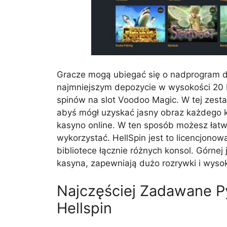
Gracze mogą ubiegać się o nadprogram d
najmniejszym depozycie w wysokości 20 
spinów na slot Voodoo Magic. W tej zes
abyś mógł uzyskać jasny obraz każdego k
kasyno online. W ten sposób możesz łatwo
wykorzystać. HellSpin jest to licencjono
bibliotece łącznie różnych konsol. Górnej
kasyna, zapewniają dużo rozrywki i wyso
Najczęściej Zadawane P
Hellspin