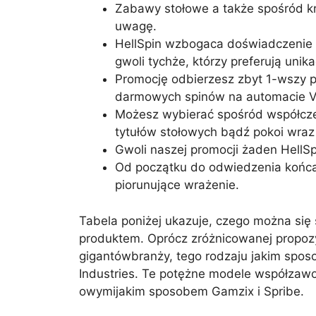
Zabawy stołowe a także spośród kr
uwagę.
HellSpin wzbogaca doświadczenie g
gwoli tychże, którzy preferują uni
Promocję odbierzesz zbyt 1-wszy 
darmowych spinów na automacie V
Możesz wybierać spośród współcze
tytułów stołowych bądź pokoi wraz
Gwoli naszej promocji żaden HellS
Od początku do odwiedzenia końca
piorunujące wrażenie.
Tabela poniżej ukazuje, czego można si
produktem. Oprócz zróżnicowanej propozy
gigantówbranży, tego rodzaju jakim spo
Industries. Te potężne modele współzaw
owymijakim sposobem Gamzix i Spribe.