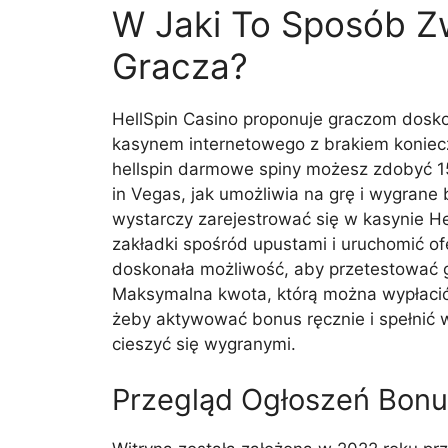
W Jaki To Sposób Z
Gracza?
HellSpin Casino proponuje graczom dosko
kasynem internetowego z brakiem koniecz
hellspin darmowe spiny możesz zdobyć 15 
in Vegas, jak umożliwia na grę i wygrane
wystarczy zarejestrować się w kasynie He
zakładki spośród upustami i uruchomić ofe
doskonała możliwość, aby przetestować 
Maksymalna kwota, którą można wypłacić 
żeby aktywować bonus ręcznie i spełnić 
cieszyć się wygranymi.
Przegląd Ogłoszeń Bonu