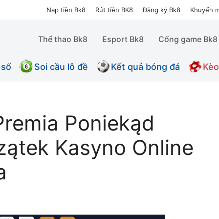
Nạp tiền Bk8
Rút tiền BK8
Đăng ký Bk8
Khuyến m
Thể thao Bk8
Esport Bk8
Cổng game Bk8
 số
Soi cầu lô đề
Kết quả bóng đá
Kèo
 Premia Poniekąd
zątek Kasyno Online
a