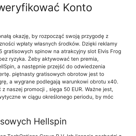
weryfikować Konto
nałą okazję, by rozpocząć swoją przygodę z
ności wpłaty własnych środków. Dzięki reklamy
gratisowych spinow na atrakcyjny slot Elvis Frog
 bez ryzyka. Żeby aktywować ten premia,
llSpin, a następnie przejść do odwiedzenia
rtę. piętnasty gratisowych obrotow jest to
grę, a wygrane podlegają warunkowi obrotu x40.
z naszej promocji , sięga 50 EUR. Ważne jest,
wytyczne w ciągu określonego periodu, by móc
sowych Hellspin