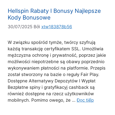
Hellspin Rabaty I Bonusy Najlepsze
Kody Bonusowe
30/07/2025
Bởi
xtw183878b56
W związku spośród tymże, twórcy szyfrują
każdą transakcję certyfikatem SSL. Umożliwia
mężczyzna ochronę i prywatność, poprzez jakie
możliwości niepotrzebne są obawy poprzednio
wykonywaniem płatności na platformie. Przepis
został stworzony na bazie o reguły Fair Play.
Dostępne Alternatywy Depozytów I Wypłat
Bezpłatne spiny i gratyfikacyj cashback są
również dostępne na rzecz użytkowników
mobilnych. Pomimo owego, że …
Đọc tiếp