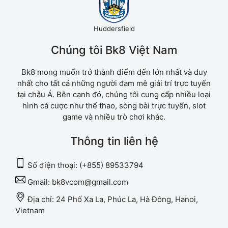
Huddersfield
Chúng tôi Bk8 Việt Nam
Bk8 mong muốn trở thành điểm đến lớn nhất và duy
nhất cho tất cả những người đam mê giải trí trực tuyến
tại châu Á. Bên cạnh đó, chúng tôi cung cấp nhiều loại
hình cá cược như thể thao, sòng bài trực tuyến, slot
game và nhiều trò chơi khác.
Thông tin liên hệ
Số điện thoại:
(+855) 89533794
Gmail:
bk8vcom@gmail.com
Địa chỉ:
24 Phố Xa La, Phúc La, Hà Đông, Hanoi,
Vietnam