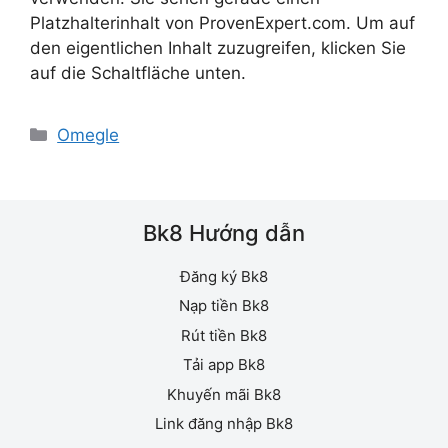
Platzhalterinhalt von ProvenExpert.com. Um auf
den eigentlichen Inhalt zuzugreifen, klicken Sie
auf die Schaltfläche unten.
Danh
Omegle
mục
Bk8 Hướng dẫn
Đăng ký Bk8
Nạp tiền Bk8
Rút tiền Bk8
Tải app Bk8
Khuyến mãi Bk8
Link đăng nhập Bk8