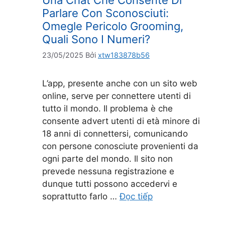
Una Chat Che Consente Di
Parlare Con Sconosciuti:
Omegle Pericolo Grooming,
Quali Sono I Numeri?
23/05/2025
Bởi
xtw183878b56
L’app, presente anche con un sito web
online, serve per connettere utenti di
tutto il mondo. Il problema è che
consente advert utenti di età minore di
18 anni di connettersi, comunicando
con persone conosciute provenienti da
ogni parte del mondo. Il sito non
prevede nessuna registrazione e
dunque tutti possono accedervi e
soprattutto farlo …
Đọc tiếp