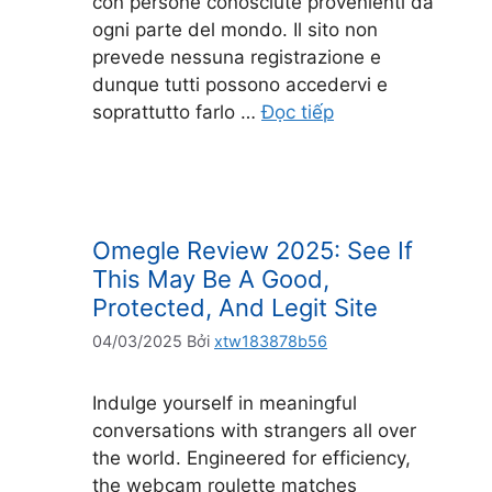
con persone conosciute provenienti da
ogni parte del mondo. Il sito non
prevede nessuna registrazione e
dunque tutti possono accedervi e
soprattutto farlo …
Đọc tiếp
Omegle Review 2025: See If
This May Be A Good,
Protected, And Legit Site
04/03/2025
Bởi
xtw183878b56
Indulge yourself in meaningful
conversations with strangers all over
the world. Engineered for efficiency,
the webcam roulette matches