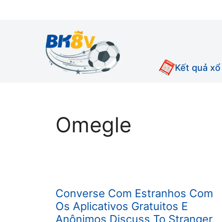
Chuyển
đến
nội
dung
Kết quả xổ
Omegle
Converse Com Estranhos Com
Os Aplicativos Gratuitos E
Anônimos Discuss To Stranger