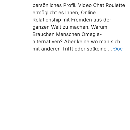
persönliches Profil. Video Chat Roulette
ermöglicht es Ihnen, Online
Relationship mit Fremden aus der
ganzen Welt zu machen. Warum
Brauchen Menschen Omegle-
alternativen? Aber keine wo man sich
mit anderen Trifft oder so(keine …
Đọc
tiếp
Bk8 Hướng dẫn
Đăng ký Bk8
Nạp tiền Bk8
Rút tiền Bk8