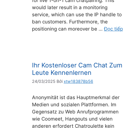
for live 1-on-1 cam chatpairing. This
would later result in a monitoring
service, which can use the IP handle to
ban customers. Furthermore, the
positioning can moreover be …
Đọc tiếp
Ihr Kostenloser Cam Chat Zum
Leute Kennenlernen
24/03/2025
Bởi
xtw183878b56
Anonymität ist das Hauptmerkmal der
Medien und sozialen Plattformen. Im
Gegensatz zu Web Anrufprogrammen
wie Coomeet, Hangouts und vielen
anderen erfordert Chatroulette kein