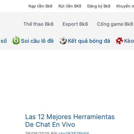
Nạp tiền Bk8
Rút tiền BK8
Đăng ký Bk8
Khuyến m
Thể thao Bk8
Esport Bk8
Cổng game Bk8
 số
Soi cầu lô đề
Kết quả bóng đá
Kèo
Las 12 Mejores Herramientas
De Chat En Vivo
26/06/2025
Bởi
xtw183878b56