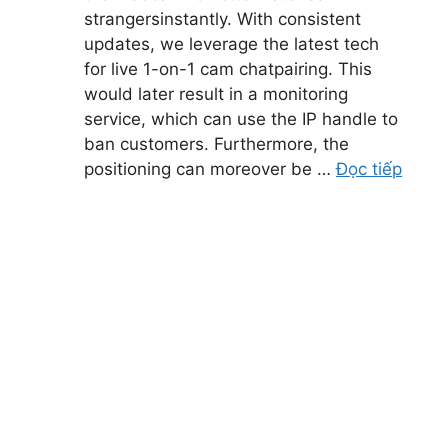
strangersinstantly. With consistent
updates, we leverage the latest tech
for live 1-on-1 cam chatpairing. This
would later result in a monitoring
service, which can use the IP handle to
ban customers. Furthermore, the
positioning can moreover be …
Đọc tiếp
Liên hệ CSKH 24/7 Bk8
#
YouTube
Telegram
Bk8 
nh
Đối Tác Chính Thức Các CLB 2022/23
tuy
nhiề