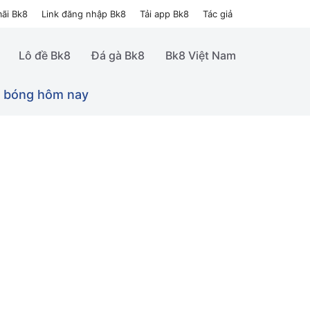
ãi Bk8
Link đăng nhập Bk8
Tải app Bk8
Tác giả
Lô đề Bk8
Đá gà Bk8
Bk8 Việt Nam
 bóng hôm nay