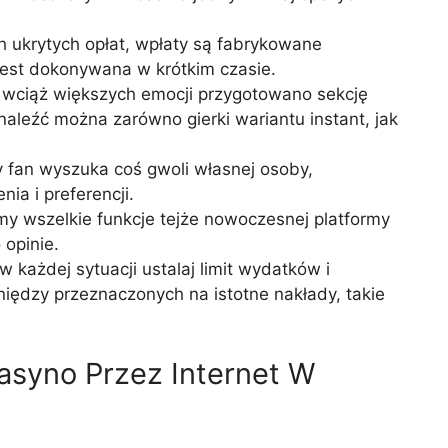
 ukrytych opłat, wpłaty są fabrykowane
jest dokonywana w krótkim czasie.
 wciąż większych emocji przygotowano sekcję
aleźć można zarówno gierki wariantu instant, jak
y fan wyszuka coś gwoli własnej osoby,
ia i preferencji.
my wszelkie funkcje tejże nowoczesnej platformy
opinie.
 każdej sytuacji ustalaj limit wydatków i
niędzy przeznaczonych na istotne nakłady, takie
asyno Przez Internet W