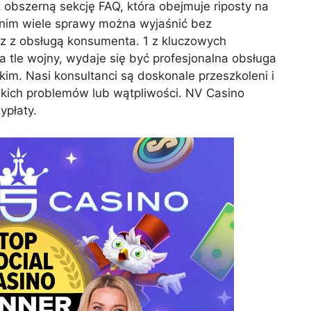
z obszerną sekcję FAQ, która obejmuje riposty na
 nim wiele sprawy można wyjaśnić bez
az z obsługą konsumenta. 1 z kluczowych
 tle wojny, wydaje się być profesjonalna obsługa
im. Nasi konsultanci są doskonale przeszkoleni i
ich problemów lub wątpliwości. NV Casino
ypłaty.