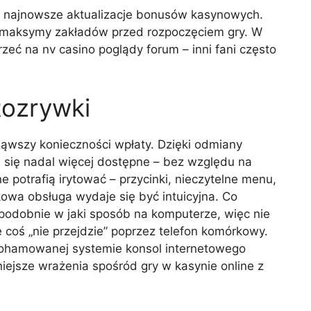
 najnowsze aktualizacje bonusów kasynowych.
maksymy zakładów przed rozpoczęciem gry. W
zeć na nv casino poglądy forum – inni fani często
Rozrywki
jąwszy konieczności wpłaty. Dzięki odmiany
e się nadal więcej dostępne – bez względu na
e potrafią irytować – przycinki, nieczytelne menu,
owa obsługa wydaje się być intuicyjna. Co
ą podobnie w jaki sposób na komputerze, więc nie
coś „nie przejdzie” poprzez telefon komórkowy.
pohamowanej systemie konsol internetowego
iejsze wrażenia spośród gry w kasynie online z