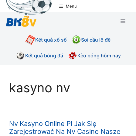
Chuyển
Menu
đến
nội
Men
dung
Kết quả xổ số
Soi cầu lô đề
Kết quả bóng đá
Kèo bóng hôm nay
kasyno nv
Nv Kasyno Online Pl Jak Się
Zarejestrować Na Nv Casino Nasze