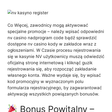
Co Więcej, zawodnicy mogą aktywować
specjalne promocje – należy wpisać odpowiedni
nv casino nadprogram code bądź sprawdzić
dostępne nv casino kody w zakładce wraz z
ogłoszeniami. W Czasie procesu rejestrowania
się w kasynie NV użytkownicy muszą odwiedzić
oficjalną stronę internetową i kliknąć guzik
rejestrowania się, aby rozpocząć zakładanie
własnego konta. Ważne wydaje się, by wpisać
kod promocyjny w wyznaczonym polu
formularza rejestracyjnego, by zagwarantować
aktywację wszystkich powiązanych bonusów.
Bonus Powitalny –