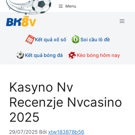
Chuyển
Menu
đến
nội
Men
dung
Kết quả xổ số
Soi cầu lô đề
Kết quả bóng đá
Kèo bóng hôm nay
Kasyno Nv ︎
Recenzje Nvcasino
2025
29/07/2025
Bởi
xtw183878b56