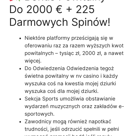
Do 2000 € + 225
Darmowych Spinów!
Niektóre platformy prześcigają się w
oferowaniu raz za razem wyższych kwot
powitalnych – tysiąc zł, 2000 zł, a nawet
więcej.
Do Odwiedzenia Odwiedzenia tegoż
świetna powitalny w nv casino i każdy
wyszuka coś na kwestia mojej dziurki
wyszuka coś dla mojej dziurki.
Sekcja Sports umożliwia obstawianie
wydarzeń muzycznych oraz zakładów e-
sportowych.
Zawodnicy mogą również napotkać
trudności, jeśli odrzucić spełnili w pełni