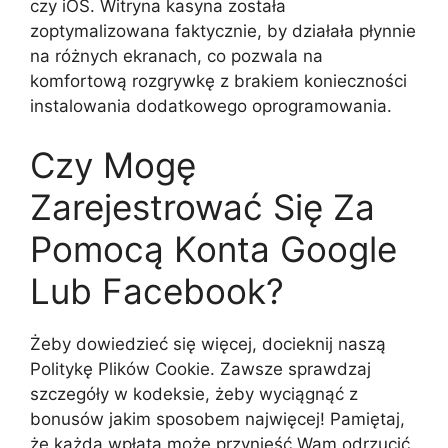
czy iOS. Witryna kasyna została
zoptymalizowana faktycznie, by działała płynnie
na różnych ekranach, co pozwala na
komfortową rozgrywkę z brakiem konieczności
instalowania dodatkowego oprogramowania.
Czy Mogę
Zarejestrować Się Za
Pomocą Konta Google
Lub Facebook?
Żeby dowiedzieć się więcej, docieknij naszą
Politykę Plików Cookie. Zawsze sprawdzaj
szczegóły w kodeksie, żeby wyciągnąć z
bonusów jakim sposobem najwięcej! Pamiętaj,
że każda wpłata może przynieść Wam odrzucić