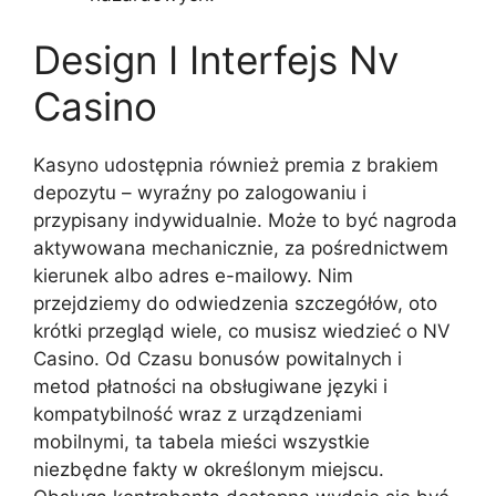
Design I Interfejs Nv
Casino
Kasyno udostępnia również premia z brakiem
depozytu – wyraźny po zalogowaniu i
przypisany indywidualnie. Może to być nagroda
aktywowana mechanicznie, za pośrednictwem
kierunek albo adres e-mailowy. Nim
przejdziemy do odwiedzenia szczegółów, oto
krótki przegląd wiele, co musisz wiedzieć o NV
Casino. Od Czasu bonusów powitalnych i
metod płatności na obsługiwane języki i
kompatybilność wraz z urządzeniami
mobilnymi, ta tabela mieści wszystkie
niezbędne fakty w określonym miejscu.