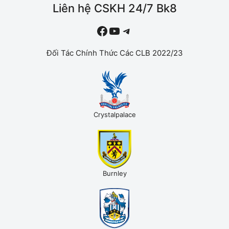
Liên hệ CSKH 24/7 Bk8
#
YouTube
Telegram
Đối Tác Chính Thức Các CLB 2022/23
Crystalpalace
Burnley