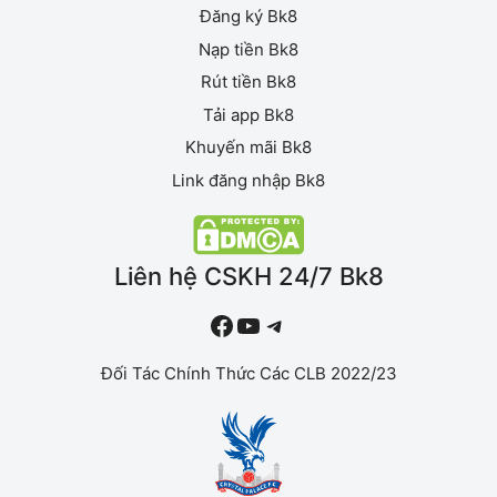
Đăng ký Bk8
Nạp tiền Bk8
Rút tiền Bk8
Tải app Bk8
Khuyến mãi Bk8
Link đăng nhập Bk8
Liên hệ CSKH 24/7 Bk8
#
YouTube
Telegram
Đối Tác Chính Thức Các CLB 2022/23