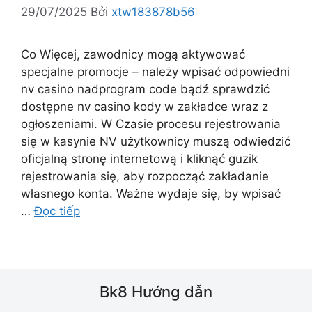
29/07/2025
Bởi
xtw183878b56
Co Więcej, zawodnicy mogą aktywować
specjalne promocje – należy wpisać odpowiedni
nv casino nadprogram code bądź sprawdzić
dostępne nv casino kody w zakładce wraz z
ogłoszeniami. W Czasie procesu rejestrowania
się w kasynie NV użytkownicy muszą odwiedzić
oficjalną stronę internetową i kliknąć guzik
rejestrowania się, aby rozpocząć zakładanie
własnego konta. Ważne wydaje się, by wpisać
…
Đọc tiếp
Bk8 Hướng dẫn