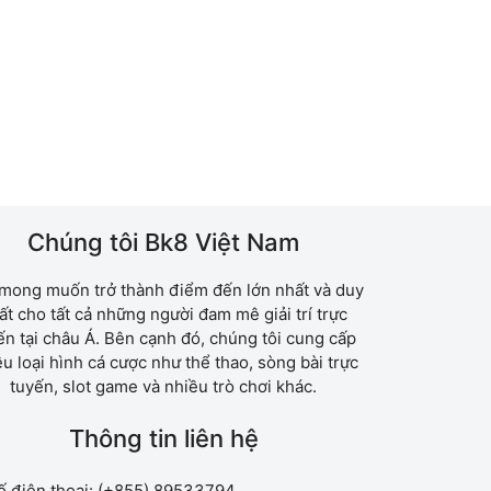
Chúng tôi Bk8 Việt Nam
mong muốn trở thành điểm đến lớn nhất và duy
ất cho tất cả những người đam mê giải trí trực
ến tại châu Á. Bên cạnh đó, chúng tôi cung cấp
u loại hình cá cược như thể thao, sòng bài trực
tuyến, slot game và nhiều trò chơi khác.
Thông tin liên hệ
 điện thoại:
(+855) 89533794