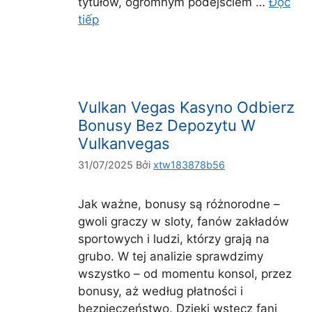
tytułów, ogromnym podejściem …
Đọc
tiếp
Vulkan Vegas Kasyno Odbierz
Bonusy Bez Depozytu W
Vulkanvegas
31/07/2025
Bởi
xtw183878b56
Jak ważne, bonusy są różnorodne –
gwoli graczy w sloty, fanów zakładów
sportowych i ludzi, którzy grają na
grubo. W tej analizie sprawdzimy
wszystko – od momentu konsol, przez
bonusy, aż według płatności i
bezpieczeństwo. Dzięki wstecz fani