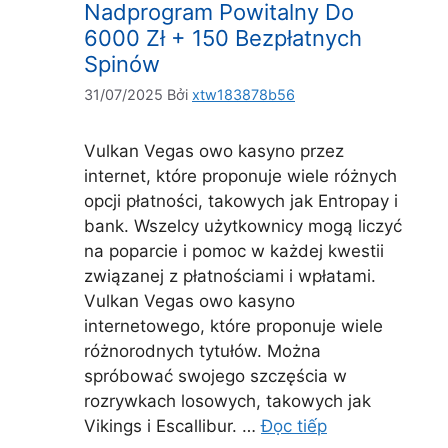
Nadprogram Powitalny Do
6000 Zł + 150 Bezpłatnych
Spinów
31/07/2025
Bởi
xtw183878b56
Vulkan Vegas owo kasyno przez
internet, które proponuje wiele różnych
opcji płatności, takowych jak Entropay i
bank. Wszelcy użytkownicy mogą liczyć
na poparcie i pomoc w każdej kwestii
związanej z płatnościami i wpłatami.
Vulkan Vegas owo kasyno
internetowego, które proponuje wiele
różnorodnych tytułów. Można
spróbować swojego szczęścia w
rozrywkach losowych, takowych jak
Vikings i Escallibur. …
Đọc tiếp