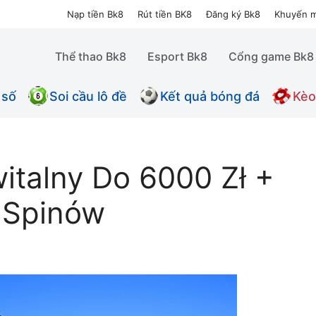
Nạp tiền Bk8
Rút tiền BK8
Đăng ký Bk8
Khuyến m
Thể thao Bk8
Esport Bk8
Cổng game Bk8
 số
Soi cầu lô đề
Kết quả bóng đá
Kèo
talny Do 6000 Zł +
 Spinów