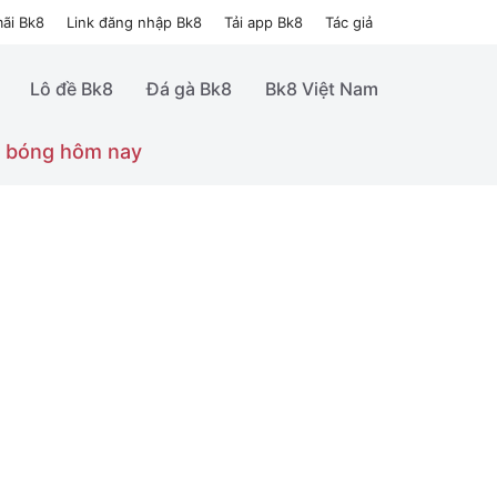
ãi Bk8
Link đăng nhập Bk8
Tải app Bk8
Tác giả
Lô đề Bk8
Đá gà Bk8
Bk8 Việt Nam
 bóng hôm nay