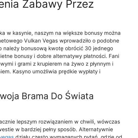
enia Zabawy Przez
wka w kasynie, naszym na większe bonusy można
rnetowego Vulkan Vegas wprowadziło o podobne
ób należy bonusową kwotę obrócić 30 jednego
etne bonusy i dobre alternatywy płatności. Fani
wymi i grami z krupierem na żywo z płynnym i
em. Kasyno umożliwia prędkie wypłaty i
Twoja Brama Do Świata
nacznie lepszym rozwiązaniem w chwili, wówczas
estie w bardziej pełny sposób. Alternatywnie
 vegas
działu często wymaganych pytań, gdzie od