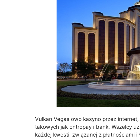
Vulkan Vegas owo kasyno przez internet, k
takowych jak Entropay i bank. Wszelcy u
każdej kwestii związanej z płatnościami 