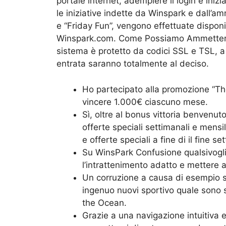
portale internet, adempiere il login e in
le iniziative indette da Winspark e dall’
e “Friday Fun”, vengono effettuate dispon
Winspark.com. Come Possiamo Ammettere Che
sistema è protetto da codici SSL e TSL, a fi
entrata saranno totalmente al deciso.
Ho partecipato alla promozione “The 
vincere 1.000€ ciascuno mese.
Sì, oltre al bonus vittoria benven
offerte speciali settimanali e mens
e offerte speciali a fine di il fine se
Su WinsPark Confusione qualsivoglia
l’intrattenimento adatto e mettere a
Un corruzione a causa di esempio so
ingenuo nuovi sportivo quale sono s
the Ocean.
Grazie a una navigazione intuitiva 