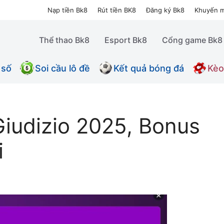
Nạp tiền Bk8
Rút tiền BK8
Đăng ký Bk8
Khuyến m
Thể thao Bk8
Esport Bk8
Cổng game Bk8
 số
Soi cầu lô đề
Kết quả bóng đá
Kèo
 Giudizio 2025, Bonus
i