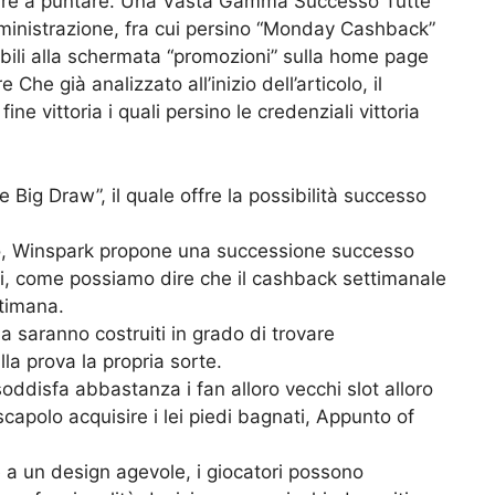
iziare a puntare. Una Vasta Gamma Successo Tutte
amministrazione, fra cui persino “Monday Cashback”
ibili alla schermata “promozioni” sulla home page
 già analizzato all’inizio dell’articolo, il
ne vittoria i quali persino le credenziali vittoria
Big Draw”, il quale offre la possibilità successo
uto, Winspark propone una successione successo
ili, come possiamo dire che il cashback settimanale
ttimana.
 saranno costruiti in grado di trovare
lla prova la propria sorte.
ddisfa abbastanza i fan alloro vecchi slot alloro
capolo acquisire i lei piedi bagnati, Appunto of
e a un design agevole, i giocatori possono