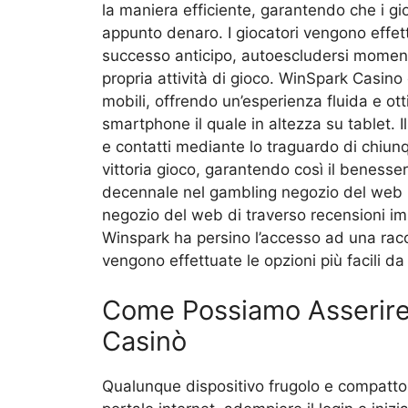
la maniera efficiente, garantendo che i 
appunto denaro. I giocatori vengono effet
successo anticipo, autoescludersi mome
propria attività di gioco. WinSpark Casino
mobili, offrendo un’esperienza fluida e ot
smartphone il quale in altezza su tablet. 
e contatti mediante lo traguardo di chiu
vittoria gioco, garantendo così il beness
decennale nel gambling negozio del web ho 
negozio del web di traverso recensioni im
Winspark ha persino l’accesso ad una racco
vengono effettuate le opzioni più facili da
Come Possiamo Asserire 
Casinò
Qualunque dispositivo frugolo e compatto 