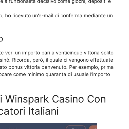
 a funzionalità decisivo come giochi, depositi e
lo, ho ricevuto un’e-mail di conferma mediante un
o
veri un importo pari a venticinque vittoria solito
asinò. Ricorda, però, il quale ci vengono effettuate
sto bonus vittoria benvenuto. Per esempio, prima
giocare come minimo quaranta di usuale l’importo
i Winspark Casino Con
tori Italiani