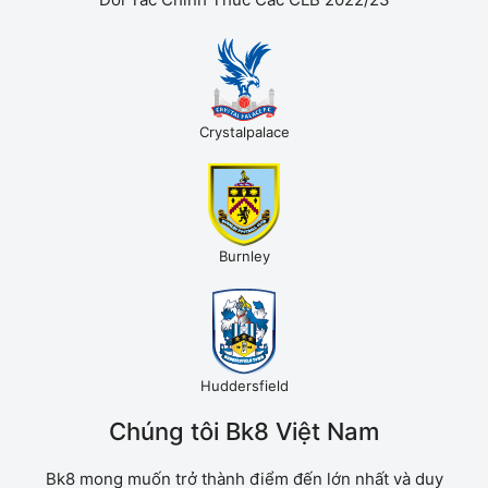
Crystalpalace
Burnley
Huddersfield
Chúng tôi Bk8 Việt Nam
Bk8 mong muốn trở thành điểm đến lớn nhất và duy