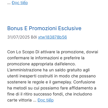
…
Đọc tiếp
Bonus E Promozioni Esclusive
31/07/2025
Bởi
xtw183878b56
Con Lo Scopo Di attivare la promozione, dovrai
confermare le informazioni e preferire la
promozione appropriata dall’elenco.
L’amministrazione ha un saldo gratuito agli
utenti inesperti costruiti in modo che possano
sostenere le regole e il gameplay. Confusione
ha metodi su cui possiamo fare affidamento a
fine di il ritiro successo fondi, che includono
carte vittoria …
Đọc tiếp