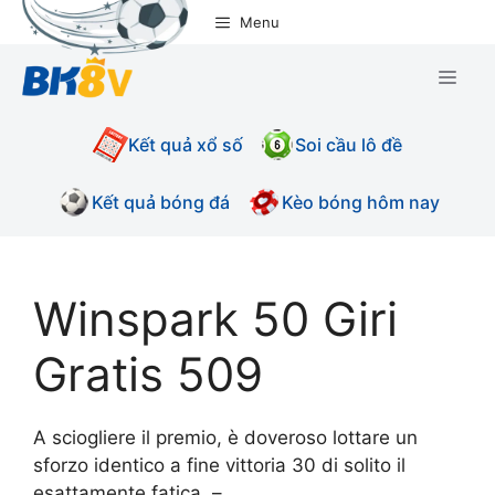
Chuyển
Menu
đến
nội
Men
dung
Kết quả xổ số
Soi cầu lô đề
Kết quả bóng đá
Kèo bóng hôm nay
Winspark 50 Giri
Gratis 509
A sciogliere il premio, è doveroso lottare un
sforzo identico a fine vittoria 30 di solito il
esattamente fatica. –