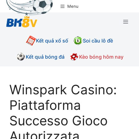
Chuyển
Menu
đến
nội
Men
dung
Kết quả xổ số
Soi cầu lô đề
Kết quả bóng đá
Kèo bóng hôm nay
Winspark Casino:
Piattaforma
Successo Gioco
Autorizzata