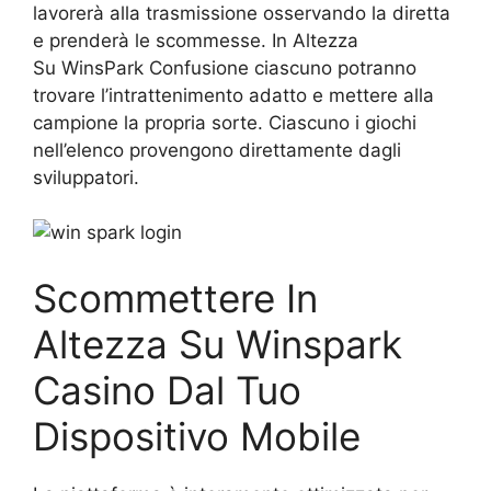
lavorerà alla trasmissione osservando la diretta
e prenderà le scommesse. In Altezza
Su WinsPark Confusione ciascuno potranno
trovare l’intrattenimento adatto e mettere alla
campione la propria sorte. Ciascuno i giochi
nell’elenco provengono direttamente dagli
sviluppatori.
Scommettere In
Altezza Su Winspark
Casino Dal Tuo
Dispositivo Mobile