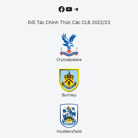
#
YouTube
Telegram
Đối Tác Chính Thức Các CLB 2022/23
Crystalpalace
Burnley
Huddersfield