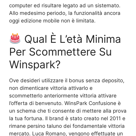
computer ed risultare legato ad un sistemato.
Allo medesimo periodo, la funzionalità ancora
oggi edizione mobile non è limitata.
Qual È L’età Minima
Per Scommettere Su
Winspark?
Ove desideri utilizzare il bonus senza deposito,
non dimenticare vittoria attivarlo e
scommetterlo anteriormente vittoria attivare
l’offerta di benvenuto. WinsPark Confusione è
un schema che ti consente di mettere alla prova
la tua fortuna. Il brand è stato creato nel 2011 e
rimane persino taluno dei fondamentale vittoria
mercato. Luca Romano, vengono effettuate un