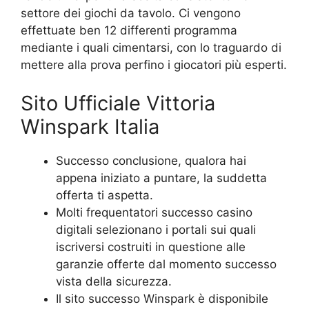
settore dei giochi da tavolo. Ci vengono
effettuate ben 12 differenti programma
mediante i quali cimentarsi, con lo traguardo di
mettere alla prova perfino i giocatori più esperti.
Sito Ufficiale Vittoria
Winspark Italia
Successo conclusione, qualora hai
appena iniziato a puntare, la suddetta
offerta ti aspetta.
Molti frequentatori successo casino
digitali selezionano i portali sui quali
iscriversi costruiti in questione alle
garanzie offerte dal momento successo
vista della sicurezza.
Il sito successo Winspark è disponibile